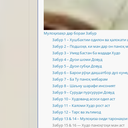
Мулоҳизаҳо дар бораи Забур
Забур 1 – Хушбахтии одилон ва ҳалокати
Забур 2 – Подшоҳе, ки ман дар он паноҳ 
Забур 3 – Умед бастан ба мадади Худо
Забур 4 – Дуои шоми Довуд
Забур 5 – Дуои субҳи Довуд
Забур 6 – Барои рӯҳи даҳшатбор дуо куне
Забур 7 – Ба Ту паноҳ мебарам
Забур 8 – Шаъну шарафи инсоният
Забур 9 – Суруди пурсурури Довуд
Забур 10 – Худованд асоси одил аст
Забур 11 – Каломи Худо рост аст
Забур 12 – Тарс ва эътимод
Забур 13 & 14 – Мулоҳиза оиди таронаҳои 
Забур 15 & 16 — Худо паноҳгоҳи ман аст