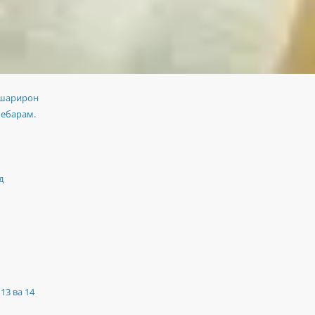
 шарирон
мебарам.
д
13 ва 14