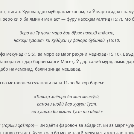
ст, нигар: Худовандро муборак мехонам, ки Ӯ маро ҳидоят нам
зеро ки Ӯ ба ямини ман аст — фурӯ нахоҳам ғалтид (15:7). Мо б
Зеро ки Ту ҷони маро дар дӯзах нахоҳӣ андохт;
нахоҳӣ гузошт, ки Куддуси Ту фаноро бубинад. (15:10)
фз мекунад (15:5), ва моро аз марг раҳонӣ медиҳад (15:10). Баъ
башоратест дар бораи марги Масеҳ: Ӯ дар салиб мурд, аммо дар 
 қабр намемонад, балки зинда мешавад.
 ва метавонем суханони ояти 11-ро ба кор барем:
«Тариқи ҳаётро ба ман меомӯзӣ;
камоли шодӣ дар ҳузури Туст,
ва хушиҳо ба ямини Туст то абад.»
 (
Тариқи ҳаётро
)— ин ҳаёти фаровон ва абадист, ки аз марг ҷуд
г танҳо соя аст. Худо ҳоло бо мо зиндагӣ мекунад, аммо дар ҷо