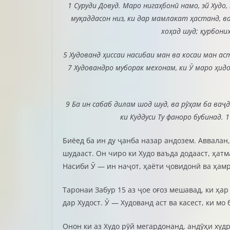
1 Суруди Довуд. Маро нигаҳбонӣ намо, эй Худо,
муқаддасон низ, ки дар мамлакат ҳастанд, в
хоҳад шуд; қурбони
5 Худованд ҳиссаи насибаи ман ва косаи ман ас
7 Худовандро муборак мехонам, ки Ӯ маро ҳид
9 Ба ин сабаб дилам шод шуд, ва рӯҳам ба ваҷд
ки Куддуси Ту фаноро бубинад. 
Биёед ба ин ду ҷанба назар андозем. Аввалан
шудааст. Он чиро ки Худо ваъда додааст, ҳат
Насиби Ӯ — ин наҷот, ҳаёти ҷовидонӣ ва ҳамр
Таронаи Забур 15 аз ҷое оғоз мешавад, ки ҳар
дар Худост. Ӯ — Худованд аст ва касест, ки мо б
Онон ки аз Худо рӯй мегардонанд, андӯҳи худр