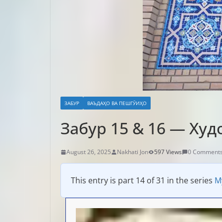
ЗАБУР
ВАЪДАҲО ВА ПЕШГӮИҲО
Забур 15 & 16 — Худ
August 26, 2025
Nakhati Jon
597 Views
0 Comment
This entry is part 14 of 31 in the series
М