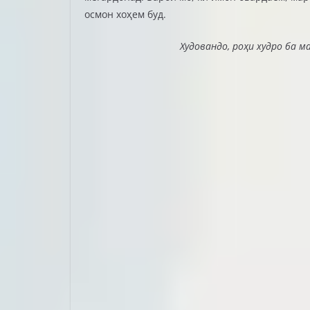
осмон хоҳем буд.
Худовандо, роҳи худро ба ма