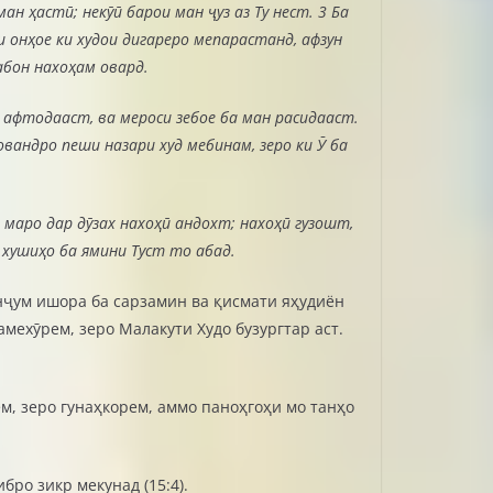
ан ҳастӣ; некӯӣ барои ман ҷуз аз Ту нест. 3 Ба
 онҳое ки худои дигареро мепарастанд, афзун
абон нахоҳам овард.
ш афтодааст, ва мероси зебое ба ман расидааст.
вандро пеши назари худ мебинам, зеро ки Ӯ ба
и маро дар дӯзах нахоҳӣ андохт; нахоҳӣ гузошт,
а хушиҳо ба ямини Туст то абад.
панҷум ишора ба сарзамин ва қисмати яҳудиён
мехӯрем, зеро Малакути Худо бузургтар аст.
ем, зеро гунаҳкорем, аммо паноҳгоҳи мо танҳо
бро зикр мекунад (15:4).