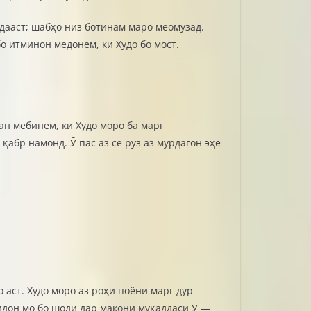
удааст; шабҳо низ ботинам маро меомӯзад.
о итминон медонем, ки Худо бо мост.
дан мебинем, ки Худо моро ба марг
қабр намонд. Ӯ пас аз се рӯз аз мурдагон эҳё
о аст. Худо моро аз роҳи поёни марг дур
видон мо бо шодӣ дар макони муқаддаси Ӯ —