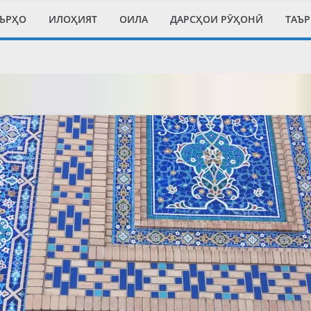
ЪРҲО
ИЛОҲИЯТ
ОИЛА
ДАРСҲОИ РӮҲОНӢ
ТАЪ