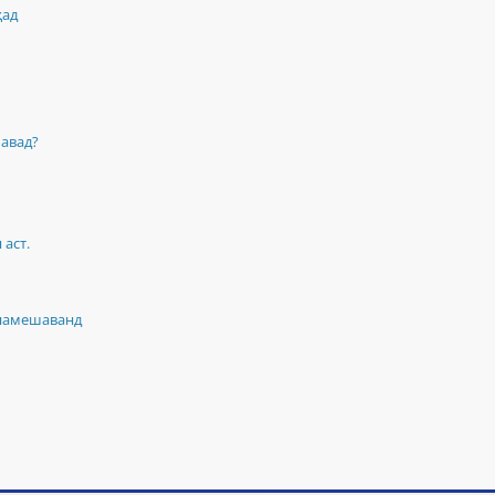
ҳад
шавад?
аст.
 намешаванд