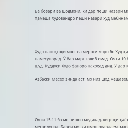
Ба боварӣ ва шодмонӣ, ки дар пеши назари мо
Ҳамеша Худовандро пеши назари худ мебинам, 
Худо паноҳгоҳи мост ва мероси моро бо Худ ҳи
намесупорад. Ӯ бар марг ғолиб омад. Ояти 10 
шуд. Куддуси Худо фаноро нахоҳад дид. Ӯ дар
Азбаски Масеҳ зинда аст, мо низ шод мешавем
Ояти 15:11 ба мо нишон медиҳад, ки роҳи ҳаёт
мегардонад. Барои мо, ки имон овардаем, мар