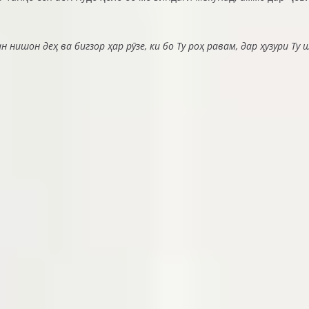
н нишон деҳ ва бигзор ҳар рӯзе, ки бо Ту роҳ равам, дар ҳузури Ту