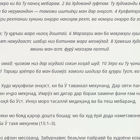
 зеро ки ба Ту паноҳ мебарам. 2 Ба Худованд гуфтам: Ту Худованди м
а ба нерумандон — тамоми иштиёқи ман дар онҳост. 4 Кулфатҳои
ҳои рехтании хунини онҳоро нахоҳам рехт, ва номҳои онҳоро ба з
т; Ту қуръаи маро нигоҳ доштаӣ. 6 Марзаҳои ман ба мақомҳои ху
оят намудааст; шабҳо низ ботинам маро меомӯзад. 8 Ҳамеша Худо
ямини ман аст; фурӯ нахоҳам ғалтид.
 омад; ҷисмам низ дар осудагӣ сокин хоҳад шуд; 10 Зеро ки Ту ҷон
11 Тариқи ҳаётро ба ман биомӯз: камоли шодиҳо ба ҳузури Туст, в
, Худо муҳофизи онҳост, ки ба Ӯ таваккал мекунанд. Дар ояти 
ман иҷро мекунад. Имрӯз мо дигар дар бораи замини фани ғам на
оҳӣ бо Ӯст. Инҳо моро тасаллӣ медиҳанд ва ба пеш мебаранд.
 яки мо бояд қарор дошта бошад: мо ба худ ёрӣ дода наметавон
а Ӯ такя мекунем (15:1–3).
о афзун месозанд. Забурнавис беақлии пайравӣ ба худоёни кози