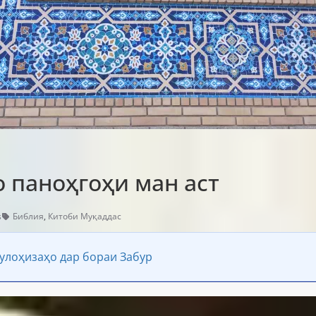
о паноҳгоҳи ман аст
s
Библия
,
Китоби Муқаддас
улоҳизаҳо дар бораи Забур