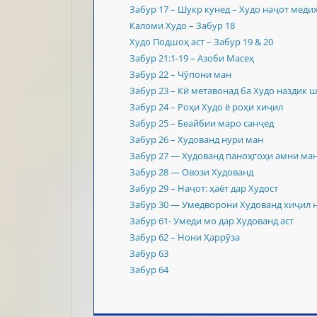
Забур 17 – Шукр кунед – Худо наҷот меди
Каломи Худо – Забур 18
Худо Подшоҳ аст – Забур 19 & 20
Забур 21:1-19 – Азоби Масеҳ
Забур 22 – Чӯпони ман
Забур 23 – Кӣ метавонад ба Худо наздик 
Забур 24 – Роҳи Худо ё роҳи хиҷил
Забур 25 – Беайбии маро санҷед
Забур 26 – Худованд нури ман
Забур 27 — Худованд паноҳгоҳи амни ман 
Забур 28 — Овози Худованд
Забур 29 – Наҷот: ҳаёт дар Худост
Забур 30 — Умедворони Худованд хиҷил
Забур 61- Умеди мо дар Худованд аст
Забур 62 – Нони Ҳаррӯза
Забур 63
Забур 64