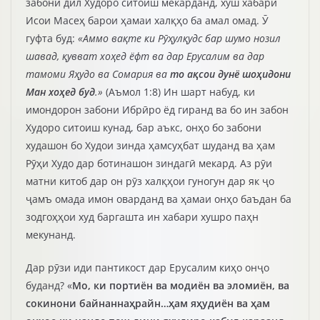
забони дил Худоро ситоиш мекарданд, хуш хабари
Исои Масеҳ барои ҳамаи халқҳо ба амал омад. Ӯ
гуфта буд:
«Аммо вақте ки Рӯҳулқудс бар шумо нозил
шавад, қувват хоҳед ёфт ва дар Ерусалим ва дар
тамоми Яҳудо ва Сомария ва
то ақсои дунё шоҳидони
Ман хоҳед буд
.»
(Аъмол 1:8) Ин шарт набуд, ки
имондорон забони Ибрӣро ёд гиранд ва бо ин забон
Худоро ситоиш кунад, бар аъкс, онҳо бо забони
худашон бо Худои зинда ҳамсуҳбат шуданд ва ҳам
Рӯҳи Худо дар ботинашон зиндагӣ мекард. Аз рӯи
матни китоб дар он рӯз халқҳои гуногун дар як ҷо
ҷамъ омада имон оварданд ва ҳамаи онҳо баъдан ба
зодгоҳҳои худ баргашта ин хабари хушро паҳн
мекунанд.
Дар рӯзи иди пантикост дар Ерусалим киҳо онҷо
буданд? «
Мо, ки портиён ва модиён ва эломиён, ва
сокинони байнаннаҳрайн…ҳам яҳудиён ва ҳам