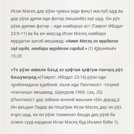
Исои Масеҳ дар рӯзи ҷумъа (иди фиҳс) маслуб шуд ва
дар рӯзи дуюм иди фатир (якшанбе) эҳё шуд. Он рӯз
рӯзи дуюми фатир – иди навбарҳо аст (Таврот Ибодат
23:9-11) ва ба ин мақсад Исои Масеҳ навбари
мурдагон ҳисоб мешавад:
«Аммо Масеҳ аз мурдагон
эҳё шуда, навбари мурдагон гардид.»
(1) Қӯринтиён
15:20.
«То рӯзи аввали баъд аз ҳафтаи ҳафтум панҷоҳ рӯз
бишуморед.»
(Таврот, Ибодат 23:16) рӯзи иди
ҷунбонидани қурбонӣ, яъне иди Пантикост -тоҷикӣ
«панҷоҳа» мешавад. (Шукуров,1969, саҳ. 25)
((Пантикост дар забони юнонӣ маънии «50» дорад.))
Ин ваъдаи Падар ва пешгӯии Исои Масеҳ дар он рӯз
иҷро шуд, ки он рӯзи тахминан баъди даҳ рӯзӣ ба
осмон сууд кардани Исои Масеҳ буд (Аъмол боби 1).