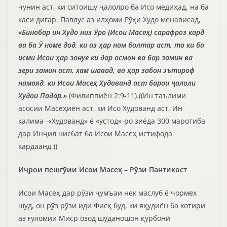
чунин аст, ки ситоишу ҷалолро ба Исо медиҳад, на ба
каси дигар. Павлус аз илҳоми Рӯҳи Худо менависад,
«Бинобар ин Худо низ Ӯро (Исои Масеҳ) сарафроз кард
ва ба Ӯ номе дод, ки аз ҳар ном болтар аст, то ки ба
исми Исои ҳар зонуе ки дар осмон ва бар замин ва
зери замин аст, хам шавад, ва ҳар забон эътироф
намояд, ки Исои Масеҳ Худованд аст барои ҷалоли
Худои Падар.»
(Филиппиён 2:9-11).((Ин таълими
асосии Масеҳиён аст, ки Исо Худованд аст. Ин
калима -«Худованд» ё «устод»-ро зиёда 300 маротиба
дар Инҷил нисбат ба Исои Масеҳ истифода
кардаанд.))
Иҷрои пешгӯии Исои Масеҳ – Рӯзи Пантикост
Исои Масеҳ дар рӯзи ҷумъаи нек маслуб ё чормех
шуд, он рӯз рӯзи иди Фисҳ буд, ки яҳудиён ба хотири
аз ғуломии Миср озод шуданошон қурбонӣ