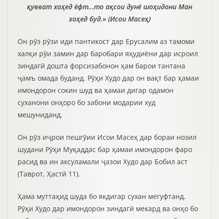
қувват хоҳед ёфт…то ақсои дунё шоҳидони Ман
хоҳед буд.» (Исои Масеҳ)
Он рӯз рӯзи иди пантикост дар Ерусалим аз тамоми
халқи рӯи замин дар баробари яҳудиёни дар исроил
зиндагӣ дошта форсизабонон ҳам барои тантана
ҷамъ омада буданд. Рӯҳи Худо дар он вақт бар ҳамаи
имондорон сокин шуд ва ҳамаи дигар одамон
суханони онҳоро бо забони модарии худ
мешуниданд.
Он рӯз иҷрои пешгӯии Исои Масеҳ дар бораи нозил
шудани Рӯҳи Муқаддас бар ҳамаи имондорон фаро
расид ва ин аксуламали ҷазои Худо дар Бобил аст
(Таврот, Ҳастӣ 11).
Ҳама муттаҳид шуда бо якдигар сухан мегуфтанд.
Рӯҳи Худо дар имондорон зиндагӣ мекард ва онҳо бо