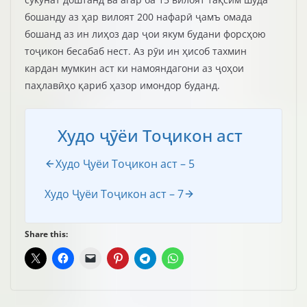
бошанду аз ҳар вилоят 200 нафарӣ ҷамъ омада
бошанд аз ин лиҳоз дар ҷои якум будани форсҳою
тоҷикон бесабаб нест. Аз рӯи ин ҳисоб тахмин
кардан мумкин аст ки намояндагони аз ҷоҳои
паҳлавӣҳо қариб ҳазор имондор буданд.
Худо ҷӯёи Тоҷикон аст
Худо Ҷуёи Тоҷикон аст – 5
Худо Ҷуёи Тоҷикон аст – 7
Share this: