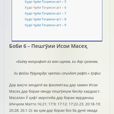
Худо Ҷуёи Тоҷикон аст – 5
Худо Ҷуёи Тоҷикон аст – 6
Худо Ҷуёи Тоҷикон аст – 7
Худо Ҷуёи Тоҷикон аст – 8
Худо Ҷуёи Тоҷикон аст – 9
Боби 6 – Пешгӯии Исои Масеҳ
«Биёву маърифат аз ман шунав, ки дар суханам,
Зи файзи Рӯҳулқудус нуктаи саъодат рафт.» Ҳофиз
Дар вақти зиндагӣ ва фаолияташ дар замин Исои
Масеҳ дар бораи оянда пешгӯиҳои бисёр кардааст.
Масалан Ӯ ҳафт маротиба дар бораи мурданаш
(Инҷили Матто 16:21; 17:9; 17:12; 17:22-23; 20:18-19;
20:28; 26:1-2); ва ҳам дар бораи боз ба дунё омада