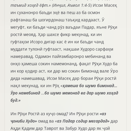
таъмид хоҳед ёфт.» (Инҷил, Аъмол 1:4-5
) Исои Масеҳ
ин суханонро баъди эҳё ва пеш аз ба осмон
рафтанаш ба шогирдонаш таъқид кардааст, Ӯ
мегуфт, ки баъди чанд рӯз ваъдаи Падар, яъне Рӯҳи
ростӣ меояд. Ҳар шахсе фикр мекунад, ки ин
гуфтаҳои Исоро дигар кас ё ин ки баъди чанд
муддати тулонӣ гуфтааст, нақшаи Худоро сарфаҳм
намеравад. Одамон пайғамбаронро мебинанд ва
онҳо ҳамеша сокин намемонанд, фақат Рӯҳи Худо ба
ин кор қодир аст, ки дар мо сокин бимонад вале Ӯро
дида намешавад. Исои Масеҳ дар бораи Рӯҳи ростӣ
нақл мекунад, ки ин Рӯҳ
«
ҳамеша бо шумо бимонад…
Ӯро намебинад
…
бо шумо мемонад ва дар шумо хоҳад
буд.»
Ин Рӯҳи Ростӣ аз куҷо омад? Ин Рӯҳи рости
«аз
ҷониби Худо»
омад ва
«
аз Падар содир мегардад»
дар
Аҳди Қадим дар Таврот ва Забур Худо дар як ҷой