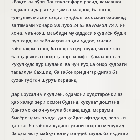
«Вақте ки рӯзи Пантикост фаро расид, ҳамаашон
якдилона дар як ҷо ҷамъ омаданд; баногоҳ
ғулғулае, мисли садои тундбод, аз осмон баромад
ва тамоми хонаро((Аз Луко 24:53 ва Аъмол 7:47, ин
хона, маънояш маъбади муқаддаси яҳудиён буд.
))
пур кард, ва забонаҳои аз ҳам ҷудое, мисли
забонаҳои оташ, ба онҳо зоҳир шуда, якто-якто
бар ҳар яке аз онҳо қарор гирифт. Ҳамаашон аз
Рӯҳулқудс пур шуданд, ва чун Рӯҳ ба онҳо қудрати
такаллум бахшид, ба забонҳои дигар-дигар ба
сухан гуфтан шуруъ карданд.
Дар Ерусалим яҳудиён, одамони худотарсе ки аз
ҳар халқи зери осмон буданд, сукунат доштанд.
Ҳангоме ки он ғулғула баланд шуд, мардуми
бисёре ҷамъ омада, дар ҳайрат афтоданд, зеро ки
ҳар кас ба забони худаш сухани онҳоро мешунид.
Ва ҳам моту мабҳут ва мутааҷҷиб шуда, ба якдигар