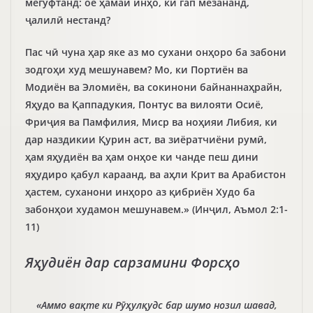
мегуфтанд: оё ҳамаи инҳо, ки гап мезананд,
ҷалилӣ нестанд?
Пас чӣ чуна ҳар яке аз мо сухани онҳоро ба забони
зодгоҳи худ мешунавем? Мо, ки Портиён ва
Модиён ва Эломиён, ва сокинони байнаннаҳрайн,
Яҳудо ва Қаппадукия, Понтус ва вилояти Осиё,
Фриҷия ва Памфилия, Миср ва ноҳияи Либия, ки
дар наздикии Қурин аст, ва зиёратчиёни румӣ,
ҳам яҳудиён ва ҳам онҳое ки чанде пеш дини
яҳудиро қабул караанд, ва аҳли Крит ва Арабистон
ҳастем, суханони инҳоро аз қибриён Худо ба
забонҳои худамон мешунавем.» (Инҷил, Аъмол 2:1-
11)
Яҳудиён дар сарзамини Форсҳо
«Аммо вақте ки Рӯҳулқудс бар шумо нозил шавад,