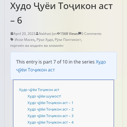
Худо Ҷуёи Тоҷикон аст
– 6
April 20, 2023
Nakhati Jon
1568 Views
0 Comments
Исои Масеҳ
,
Рӯҳи Худо
,
Рӯзи Пантикост
,
портиён ва модиён ва эломиён
This entry is part 7 of 10 in the series
Худо
ҷӯёи Тоҷикон аст
Худо ҷӯёи Тоҷикон аст
Худо ҷӯёи шумост!
Худо ҷӯёи Тоҷикон аст – 1
Худо ҷӯёи Тоҷикон аст – 2
Худо ҷӯёи Тоҷикон аст – 3
Худо ҷӯёи Тоҷикон аст – 4