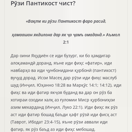
Рӯзи Пантикост чист?
«Вақте ки рӯзи Пантикост фаро расид,
ҳамаашон якдилона дар як ҷо ҷамъ омаданд.»
Аъмол
2:1
Дар оини Яҳудиён се иди бузург, ки бо ҳамдигар
алоқамандӣ доранд, яъне иди фиҳс «фатир», иди
навбарҳо ва иди ҷунбонидани қурбонӣ (пантикост)
вуҷуд дорад. Исои Масеҳ дар рӯзи иди фиҳс маслуб
шуд (Инҷил, Юҳанно 18:28 ва Марқӯс 14:1; 14:12), иди
фиҳс ва иди фатир якҷоя буданд ва дар он рӯз ба
хотираи озодии халқ аз ғуломии Миср қурбониҳои
азим мекарданд (Инҷил, Луко 22:1). Иди фиҳс як рӯз
аст иди фатир бошад баъди ҳафт рӯзӣ иди фисҳ аст
(Таврот, Ибодат 23:4-15), яъне рӯзи аввали иди
фатир, як рӯз баъд аз иди фиҳс мебошад.