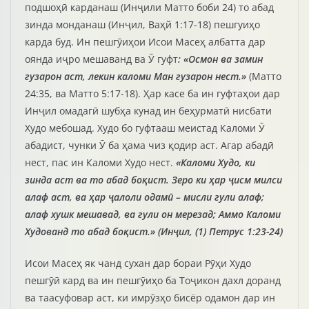
подшоҳӣ карданаш (Инҷили Матто боби 24) то абад
зинда монданаш (Инҷил, Ваҳй 1:17-18) пешгуиҳо
карда буд. Ин пешгӯиҳои Исои Масеҳ албатта дар
оянда иҷро мешаванд ва Ӯ гуфт
: «Осмон ва замин
гузарон аст, лекин каломи Ман гузарон нест.»
(Матто
24:35, ва Матто 5:17-18). Ҳар касе ба ин гуфтаҳои дар
Инҷил омадагӣ шубҳа кунад ин беҳурматӣ нисбати
Худо мебошад. Худо бо гуфтааш меистад Каломи Ӯ
абадист, чунки Ӯ ба ҳама чиз қодир аст. Агар абадӣ
нест, пас ин Каломи Худо нест.
«Каломи Худо, ки
зинда аст ва то абад боқист. Зеро ки ҳар ҷисм милси
алаф аст, ва ҳар ҷалоли одамӣ – мисли гули алаф;
алаф хушк мешавад, ва гули он мерезад; Аммо Каломи
Худованд то абад боқист.» (Инҷил, (1) Петрус 1:23-24)
Исои Масеҳ як чанд сухан дар бораи Рӯҳи Худо
пешгӯӣ кард ва ин пешгӯиҳо ба Тоҷикон дахл доранд
ва таасуфовар аст, ки имрӯзҳо бисёр одамон дар ин