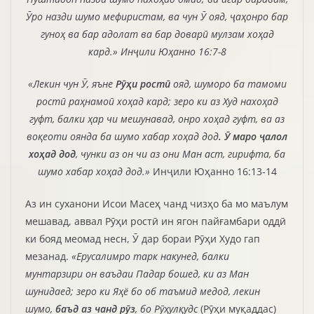
Ӯро назди шумо мефиристам, ва чун Ӯ ояд, ҷаҳонро бар
гуноҳ ва бар адолат ва бар доварӣ мулзам хоҳад
кард.» Инҷили Юҳанно 16:7-8
«Лекин чун Ӯ, яъне
Рӯҳи ростӣ
ояд, шуморо ба тамоми
ростӣ раҳнамоӣ хоҳад кард; зеро ки аз Худ нахоҳад
гуфт, балки ҳар чи мешунавад, онро хоҳад гуфт, ва аз
воқеоти оянда ба шумо хабар хоҳад дод
. Ӯ маро ҷалол
хоҳад дод
, чунки аз он чи аз они Ман аст, гирифта, ба
шумо хабар хоҳад дод.»
Инҷили Юҳанно 16:13-14
Аз ин суханони Исои Масеҳ чанд чизҳо ба мо маълум
мешавад, аввал Рӯҳи ростӣ ин ягон пайғамбари оддӣ
ки бояд меомад несн, Ӯ дар бораи Рӯҳи Худо гап
мезанад.
«Ерусалимро тарк накунед, балки
мунтарзири он ваъдаи Падар бошед, ки аз Ман
шунидаед; зеро ки Яҳё бо об таъмид медод, лекин
шумо,
баъд аз чанд рӯз
, бо Рӯҳулқудс
(Рӯҳи муқаддас)