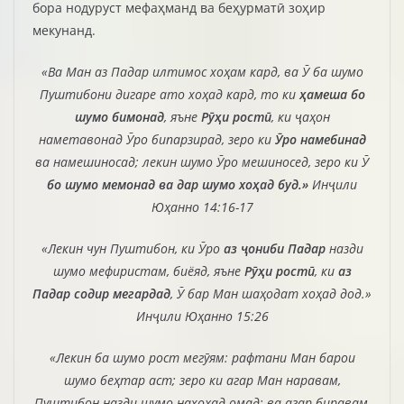
бора нодуруст мефаҳманд ва беҳурматӣ зоҳир
мекунанд.
«Ва Ман аз Падар илтимос хоҳам кард, ва Ӯ ба шумо
Пуштибони дигаре ато хоҳад кард, то ки
ҳамеша бо
шумо бимонад
, яъне
Рӯҳи ростӣ
, ки ҷаҳон
наметавонад Ӯро бипарзирад, зеро ки
Ӯро намебинад
ва намешиносад; лекин шумо Ӯро мешиносед, зеро ки Ӯ
бо шумо мемонад ва дар шумо хоҳад
буд.»
Инҷили
Юҳанно 14:16-17
«Лекин чун Пуштибон, ки Ӯро
аз ҷониби Падар
назди
шумо мефиристам, биёяд, яъне
Рӯҳи ростӣ
, ки
аз
Падар содир мегардад
, Ӯ бар Ман шаҳодат хоҳад дод.»
Инҷили Юҳанно 15:26
«Лекин ба шумо рост мегӯям: рафтани Ман барои
шумо беҳтар аст; зеро ки агар Ман наравам,
Пуштибон назди шумо нахоҳад омад; ва агар биравам,