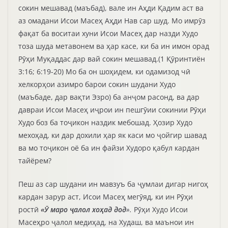
сокин мешавад (маъбад), вале ин Аҳди Қадим аст ва
аз омадани Исои Масеҳ Аҳди Нав сар шуд. Мо имрӯз
фақат ба воситаи хуни Исои Масеҳ дар назди Худо
тоза шуда метавонем ва ҳар касе, ки ба ин имон орад
Рӯҳи Муқаддас дар вай сокин мешавад.(1 Қӯринтиён
3:16; 6:19-20) Мо ба он шоҳидем, ки одамизод чӣ
хелкорҳои азимро барои сокин шудани Худо
(маъбаде, дар вақти Эзро) ба анҷом расонд, ва дар
давраи Исои Масеҳ иҷрои ин пешгӯии сокинии Рӯҳи
Худо боз ба тоҷикон наздик мебошад. Ҳозир Худо
мехоҳад, ки дар дохили ҳар як каси мо ҷойгир шавад
ва мо тоҷикон оё ба ин файзи Худоро қабул кардан
тайёрем?
Пеш аз сар шудани ин мавзуъ ба ҷумлаи дигар нигоҳ
кардан зарур аст, Исои Масеҳ мегӯяд, ки ин Рӯҳи
ростӣ
«Ӯ маро ҷалол хоҳад дод
».
Рӯҳи Худо Исои
Масеҳро ҷалол медиҳад, на Худаш, ва маънои ин