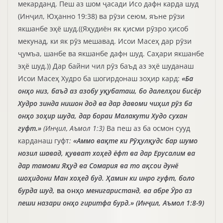
мекарданд. Пеш аз шом ҷасади Исо дафн карда шуд
(Инҷил, Юҳанно 19:38) ва рӯзи сеюм, яъне рӯзи
якшанбе эҳё шуд.((Яҳудиён як қисми рӯзро ҳисоб
мекунад, ки як рӯз мешавад. Исои Масеҳ дар рӯзи
ҷумъа, шанбе ва якшанбе дафн шуд. Саҳари якшанбе
эҳё шуд.)) Дар байни чил рӯз баъд аз эҳё шуданаш
Исои Масеҳ Худро ба шогирдонаш зоҳир кард:
«Ба
онҳо низ, баъд аз азобу уқубаташ, бо далелҳои бисёр
Худро зинда нишон дод ва дар давоми чиҳил рӯз ба
онҳо зоҳир шуда, дар бораи Малакути Худо сухан
гуфт.»
(Инҷил, Аъмол 1:3)
Ва пеш аз ба осмон сууд
карданаш гуфт
:
«Аммо вақте ки Рӯҳулқудс бар шумо
нозил шавад, қувват хоҳед ёфт ва дар Ерусалим ва
дар тамоми Яҳуд ва Сомария ва то ақсои дунё
шоҳидони Ман хоҳед буд. Ҳамин ки инро гуфт, боло
бурда шуд,
ва онҳо
менигаристанд, ва абре Ӯро аз
пеши назари онҳо гиритфа бурд.» (Инҷил, Аъмол 1:8-9)