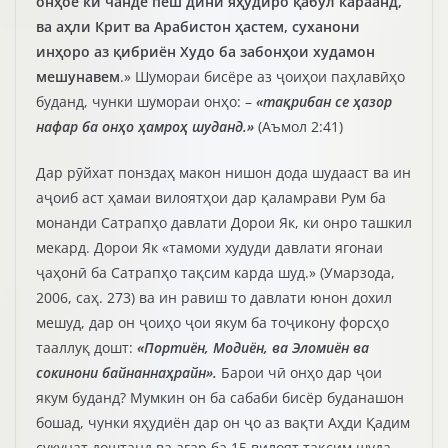
онҳое ки чанде пеш дини яҳудиро қабул караанд,
ва аҳли Крит ва Арабистон ҳастем, суханони
инҳоро аз қибриён Худо ба забонҳои худамон
мешунавем
.» Шумораи бисёре аз ҷоиҳои паҳлавӣҳо
буданд, чунки шумораи онҳо: –
«тақрибан се ҳазор
нафар ба онҳо ҳамроҳ шуданд.»
(Аъмол 2:41)
Дар рӯйхат понздаҳ макон нишон дода шудааст ва ин
аҷоиб аст ҳамаи вилоятҳои дар қаламрави Рум ба
монанди Сатрапҳо давлати Дорои Як, ки онро ташкил
мекард. Дорои Як «тамоми худуди давлати ягонаи
ҷаҳонӣ ба Сатрапҳо тақсим карда шуд.» (Умарзода,
2006, саҳ. 273) ва ин равиш то давлати юнон дохил
мешуд, дар он ҷоиҳо ҷои якум ба тоҷикону форсҳо
тааллуқ дошт:
«Портиён, Модиён, ва Эломиён ва
сокинони байнаннаҳрайн»
.
Барои чӣ онҳо дар ҷои
якум буданд? Мумкин он ба сабаби бисёр буданашон
бошад, чунки яҳудиён дар он ҷо аз вақти Аҳди Қадим
сукунат доштанд ва агар ба 15 вилоят тақсим шуда