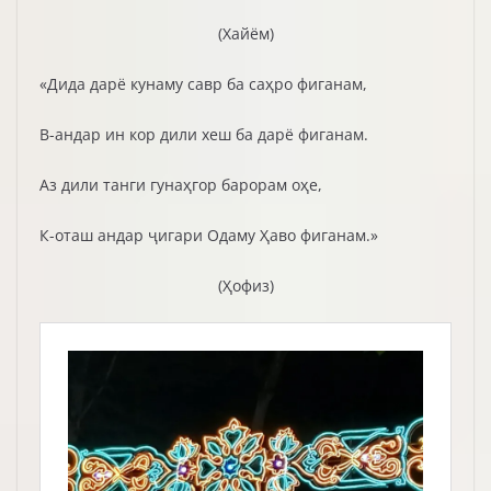
(Хайём)
«Дида дарё кунаму савр ба саҳро фиганам,
В-андар ин кор дили хеш ба дарё фиганам.
Аз дили танги гунаҳгор барорам оҳе,
К-оташ андар ҷигари Одаму Ҳаво фиганам.»
(Ҳофиз)