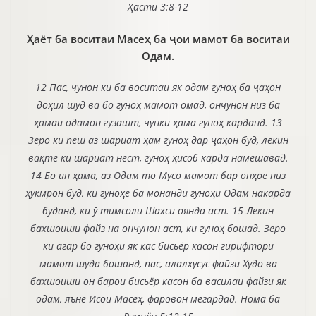
Ҳастӣ 3:8-12
Ҳаёт ба воситаи Масеҳ ба ҷои мамот ба воситаи
Одам.
12 Пас, чунон ки ба воситаи як одам гуноҳ ба ҷаҳон
доҳил шуд ва бо гуноҳ мамот омад, ончунон низ ба
ҳамаи одамон гузашт, чунки ҳама гуноҳ карданд. 13
Зеро ки пеш аз шариат ҳам гуноҳ дар ҷаҳон буд, лекин
вақте ки шариат нест, гуноҳ ҳисоб карда намешавад.
14 Бо ин ҳама, аз Одам то Мусо мамот бар онҳое низ
ҳукмрон буд, ки гуноҳе ба монанди гуноҳи Одам накарда
буданд, ки ӯ тимсоли Шахси оянда аст. 15 Лекин
бахшоиши файз на ончунон аст, ки гуноҳ бошад. Зеро
ки агар бо гуноҳи як кас бисьёр касон гирифтори
мамот шуда бошанд, пас, алалхусус файзи Худо ва
бахшоиши он барои бисьёр касон ба василаи файзи як
одам, яъне Исои Масеҳ, фаровон мегардад. Нома ба