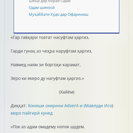
Шеър дар бораи Одам
Одам шиносӣ
Муҳаббати Худо дар Офариниш
«Гар гавҳари тоатат насуфтам ҳаргиз,
Гарди гунаҳ аз чеҳра наруфтам ҳаргиз,
Навмед наям зи боргоҳи карамат,
Зеро ки якеро ду нагуфтам ҳаргиз.»
(Хайём)
Диққат:
Хониши охирини Advent-и (Мавлуди Исо
)
моро пайгирӣ кунед
«Пок аз адам омадему нопок шудем,