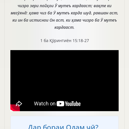
чизро зери пойҳои Ӯ мутеъ кардааст; вақте ки
мегӯянд: ҳама чиз ба Ӯ мутеъ карда шуд, равшан аст,
ки ин ба истиснои Он аст, ки ҳама чизро ба Ӯ мутеъ
кардааст.
1 ба Қӯринтиён 15:18-27
Дар бораи Одам чӣ?