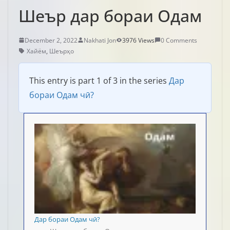
Шеър дар бораи Одам
December 2, 2022
Nakhati Jon
3976 Views
0 Comments
Хайём
,
Шеърҳо
This entry is part 1 of 3 in the series
Дар
бораи Одам чӣ?
Дар бораи Одам чӣ?