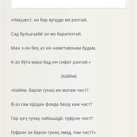
«Нақшест, ки бар вуҷуди мо рехтаӣ,
Сад булъаҷабӣ зи мо барагехтаӣ.
Ман з-он беҳ аз ин наметавонам будам,
К-аз бӯта маро бад-ин сифат рахтаӣ.»
(Хайём)
«Хайём, барои гунаҳ ин мотам чист?
В-аз ғам хӯрдан фоида бешу кам чист?
Гар ҳеҷ гунаҳ набошадӣ, ғуфрон чист?
Ғуфрон зи барои гунаҳ омад, ғам чист?»