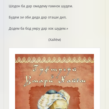
Шодон ба дар омадему ғамнок шудем.
Будем зи оби дида дар оташи дил,
Додем ба бод умру дар хок шудем.»
(Хайём)