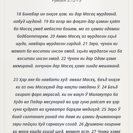
Румиён 5:12-15
18 Бинобар ин онҳое ҳам, ки дар Масеҳ мурдаанд,
нобуд шуданд. 19 Ва агар мо фақат дар ҳамин ҳаёт
ба Масеҳ умед мебаста бошем, мо аз ҳамаи одамон
бадбахттарем. 20 Аммо Масеҳ аз мурдагон эҳьё
шуда, навбари мурдагон гардид. 21 Зеро, чунон ки
мамот ба воситаи инсон омад, эҳьёи мурдагон низ ба
воситаи инсон омад. 22 Чунон ки дар Одам ҳама
мемиранд, ончунон дар Масеҳ ҳама зинда мешаванд.
23 Ҳар яке бо навбати худ: аввал Масеҳ, баъд онҳое
ки аз они Масеҳанд дар вақти омадани Ӯ. 24 Баъд
охират фаро мерасад, ки он вақт Ӯ Малакутро ба
Худо ва Падар месупорад ва ҳар гуна раёсат ва ҳар
гуна қудрат ва қувватро барҳам медиҳад; 25 Зеро Ӯ
бояд салтанат ронад то даме ки ҳамаи душманонро
зери пойҳои Худ сарнагун созад. 26 Душмани охирине
ки маҳв карда хоҳад шуд, мамот аст, 27 Чунки ҳама