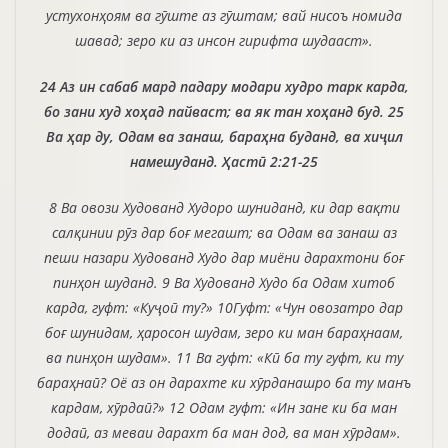
устухонҳоям ва гӯште аз гӯштам; вай нисоъ номида
шавад; зеро ки аз инсон гирифта шудааст».
24 Аз ин сабаб мард падару модари худро тарк карда,
бо зани худ хоҳад пайваст; ва як тан хоҳанд буд. 25
Ва ҳар ду, Одам ва занаш, бараҳна буданд, ва хиҷил
намешуданд. Ҳастӣ 2:21-25
8 Ва овози Худованд Худоро шуниданд, ки дар вақти
салқинии рӯз дар боғ мегашт; ва Одам ва занаш аз
пеши назари Худованд Худо дар миёни дарахтони боғ
пинҳон шуданд. 9 Ва Худованд Худо ба Одам хитоб
карда, гуфт: «Куҷоӣ ту?» 10Гуфт: «Чун овозатро дар
боғ шунидам, ҳаросон шудам, зеро ки ман бараҳнаам,
ва пинҳон шудам». 11 Ва гуфт: «Кӣ ба ту гуфт, ки ту
бараҳнаӣ? Оё аз он дарахте ки хӯрданашро ба ту манъ
кардам, хӯрдаӣ?» 12 Одам гуфт: «Ин зане ки ба ман
додаӣ, аз меваи дарахт ба ман дод, ва ман хӯрдам».