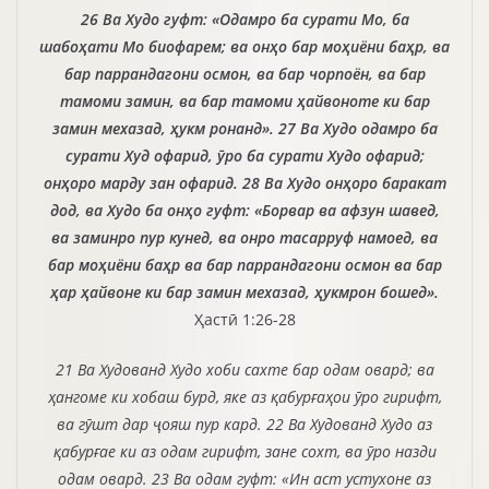
26 Ва Худо гуфт: «Одамро ба сурати Мо, ба
шабоҳати Мо биофарем; ва онҳо бар моҳиёни баҳр, ва
бар паррандагони осмон, ва бар чорпоён, ва бар
тамоми замин, ва бар тамоми ҳайвоноте ки бар
замин мехазад, ҳукм ронанд». 27 Ва Худо одамро ба
сурати Худ офарид, ӯро ба сурати Худо офарид;
онҳоро марду зан офарид. 28 Ва Худо онҳоро баракат
дод, ва Худо ба онҳо гуфт: «Борвар ва афзун шавед,
ва заминро пур кунед, ва онро тасарруф намоед, ва
бар моҳиёни баҳр ва бар паррандагони осмон ва бар
ҳар ҳайвоне ки бар замин мехазад, ҳукмрон бошед».
Ҳастӣ 1:26-28
21 Ва Худованд Худо хоби сахте бар одам овард; ва
ҳангоме ки хобаш бурд, яке аз қабурғаҳои ӯро гирифт,
ва гӯшт дар ҷояш пур кард. 22 Ва Худованд Худо аз
қабурғае ки аз одам гирифт, зане сохт, ва ӯро назди
одам овард. 23 Ва одам гуфт: «Ин аст устухоне аз