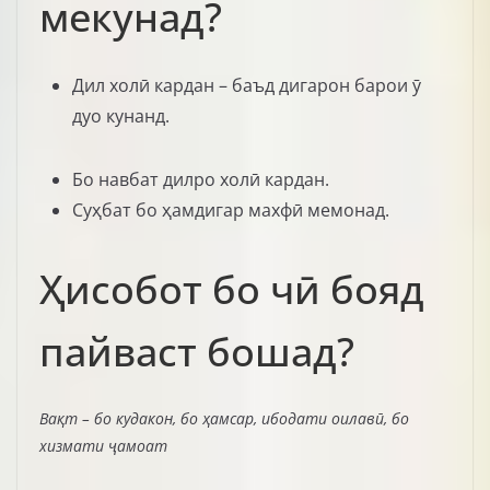
мекунад?
Дил холӣ кардан – баъд дигарон барои ӯ
дуо кунанд.
Бо навбат дилро холӣ кардан.
Суҳбат бо ҳамдигар махфӣ мемонад.
Ҳисобот бо чӣ бояд
пайваст бошад?
Вақт – бо кудакон, бо ҳамсар, ибодати оилавӣ, бо
хизмати ҷамоат