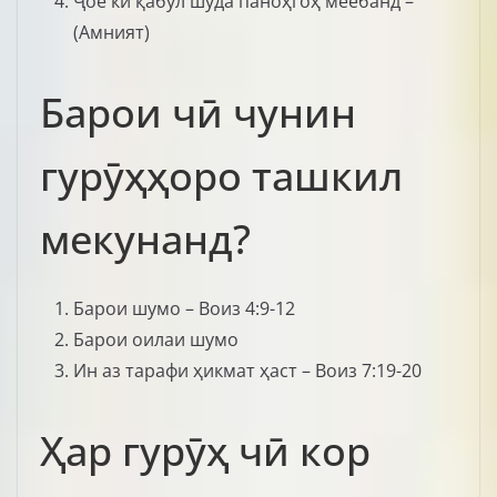
Ҷое ки қабул шуда паноҳгоҳ меёбанд –
(Амният)
Барои чӣ чунин
гурӯҳҳоро ташкил
мекунанд?
Барои шумо – Воиз 4:9-12
Барои оилаи шумо
Ин аз тарафи ҳикмат ҳаст – Воиз 7:19-20
Ҳар гурӯҳ чӣ кор