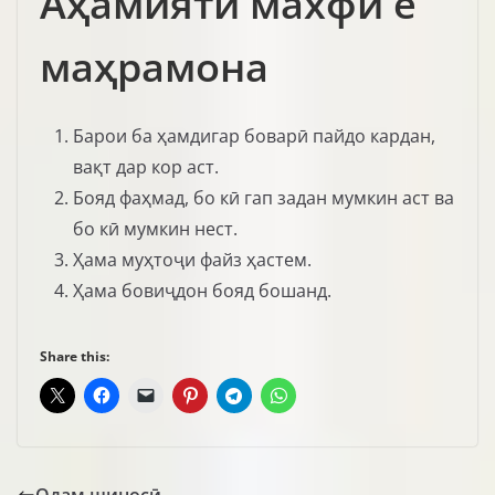
Аҳамияти махфӣ ё
маҳрамона
Барои ба ҳамдигар боварӣ пайдо кардан,
вақт дар кор аст.
Бояд фаҳмад, бо кӣ гап задан мумкин аст ва
бо кӣ мумкин нест.
Ҳама муҳтоҷи файз ҳастем.
Ҳама бовиҷдон бояд бошанд.
Share this: