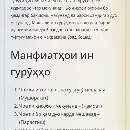
Гурӯҳи ҳисоботӣ чӣ гуна аст?Ин гурӯҳест, ки
якдигарро «тез мекунанд». Бо чӣзҳои рӯҳонӣ бо
ҳамдигар бахшоиш мекунанд ва барои ҳамдигар дуо
мекунанд. Мақсади ин гурӯҳ ин аст, ки дар бораи
мушкилии зиндагӣ озодона гап зананд ва ҳамаи
гуфтугӯ махфӣ ё маҳрамона бояд бошад.
Манфиатҳои ин
гурӯҳҳо
Ҷое ки инкиншоф ва гуфтугӯ мешавад –
(Мушоракат)
Ҷое ки ҳисобот мекунанд – (Ҷамоат)
Ҷое ки бо ҳам дуо карда мешавад –
(Парастиш)