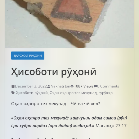
ДАРСҲОИ РӮҲОНӢ
Ҳисоботи рӯҳонӣ
December 3, 2022
Nakhati Jon
1087 Views
0 Comments
Ҳисоботи рӯҳонӣ
,
Оҳан оҳанро тез мекунад
,
гурӯҳҳо
Оҳан оҳанро тез мекунад – Чӣ ва чӣ хел?
«Оҳан оҳанро тез мекунад; ҳамчунин одам симои (рӯи)
ёри худро пардоз (оро додан) медиҳад.»
Масалҳо 27:17