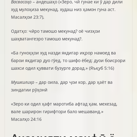
Васвасаҳо
– андешаҳо («Зеро, чӣ гунае ки ӯ дар дили
худ мулоҳиза мекунад, худаш низ ҳамон гуна аст.
Масалҳои 23:7),
Одатҳо: чӣро тамошо мекунад? оё чизҳои
шаҳватангезро тамошо мекунад?.
«Ба гуноҳҳои худ назди якдигар иқрор намоед ва
барои якдигар дуо гӯед, то шифо ёбед: дуои боисрори
шахси одил қуввати бузурге дорад.» (Яъқуб 5:16)
Мушкилиҳо
– дар оила, дар ҷои кор, дар ҳаёт ва
зиндагии рӯҳонӣ
«Зеро ки одил ҳафт маротиба афтад ҳам, мехезад,
вале шарирон гирифтори бало мешаванд.»
Масалҳо 24:16