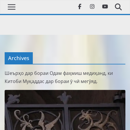
Skip
to
content
Archives
Шеърҳо дар бораи Одам фаҳмиш медиҳанд, ки
Китоби Муқаддас дар бораи ӯ чӣ мегӯяд.