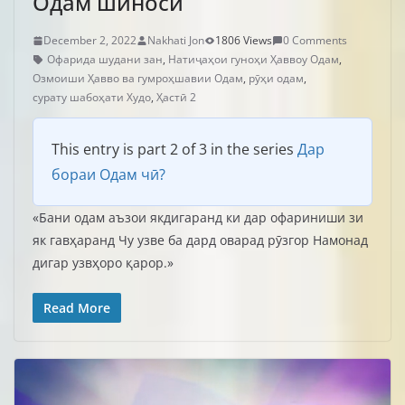
Одам шиносӣ
December 2, 2022
Nakhati Jon
1806 Views
0 Comments
Офарида шудани зан
,
Натиҷаҳои гуноҳи Ҳаввоу Одам
,
Озмоиши Ҳавво ва гумроҳшавии Одам
,
рӯҳи одам
,
сурату шабоҳати Худо
,
Ҳастӣ 2
This entry is part 2 of 3 in the series
Дар
бораи Одам чӣ?
«Бани одам аъзои якдигаранд ки дар офариниши зи
як гавҳаранд Чу узве ба дард оварад рӯзгор Намонад
дигар узвҳоро қарор.»
Read More