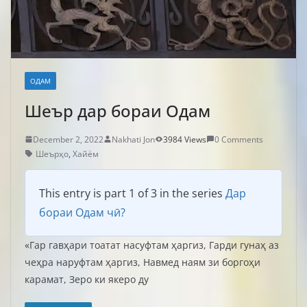
ОДАМ
Шеър дар бораи Одам
December 2, 2022
Nakhati Jon
3984 Views
0 Comments
Шеърҳо
,
Хайём
This entry is part 1 of 3 in the series
Дар
бораи Одам чӣ?
«Гар гавҳари тоатат насуфтам ҳаргиз, Гарди гунаҳ аз
чеҳра наруфтам ҳаргиз, Навмед наям зи боргоҳи
карамат, Зеро ки якеро ду