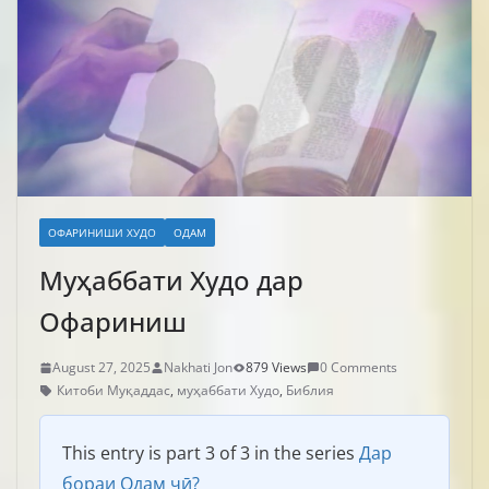
ОФАРИНИШИ ХУДО
ОДАМ
Муҳаббати Худо дар
Офариниш
August 27, 2025
Nakhati Jon
879 Views
0 Comments
Китоби Муқаддас
,
муҳаббати Худо
,
Библия
This entry is part 3 of 3 in the series
Дар
бораи Одам чӣ?