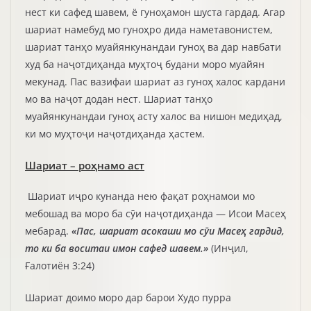
нест ки сафед шавем, ё гуноҳамон шуста гардад. Агар
шариат намебуд мо гуноҳро дида наметавонистем,
шариат танҳо муайянкунандаи гуноҳ ва дар навбати
худ ба наҷотдиҳанда муҳтоҷ будани моро муайян
мекунад. Пас вазифаи шариат аз гуноҳ халос кардани
мо ва наҷот додан нест. Шариат танҳо
муайянкунандаи гуноҳ асту халос ва нишон медиҳад,
ки мо муҳтоҷи наҷотдиҳанда ҳастем.
Шариат – роҳнамо аст
Шариат иҷро кунанда нею фақат роҳнамои мо
мебошад ва моро ба сӯи наҷотдиҳанда — Исои Масеҳ
мебарад.
«Пас, шариат асокаши мо сӯи Масеҳ гардид,
то ки ба воситаи имон сафед шавем.»
(Инҷил,
Ғалотиён 3:24)
Шариат доимо моро дар барои Худо пурра