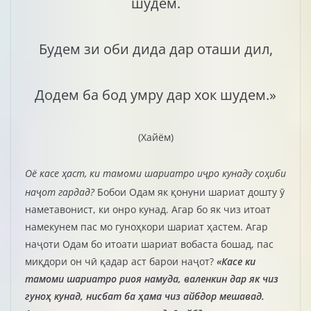
шудем.
Будем зи оби дида дар оташи дил,
Додем ба бод умру дар хок шудем.»
(Хайём)
Оё касе ҳаст, ки тамоми шариатро иҷро кунаду соҳиби
наҷот гардад?
Бобои Одам як қонуни шариат дошту ӯ
наметавонист, ки онро кунад. Агар бо як чиз итоат
намекунем пас мо гуноҳкори шариат ҳастем. Агар
наҷоти Одам бо итоати шариат вобаста бошад, пас
миқдори он чӣ қадар аст барои наҷот?
«Касе ки
тамоми шариатро риоя намуда, валенкин дар як чиз
гуноҳ кунад, нисбат ба ҳама чиз айбдор мешавад.