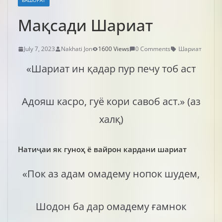
БАШОРАТ
Мақсади Шариат
July 7, 2023
Nakhati Jon
1600 Views
0 Comments
Шариат
«Шариат ин қадар пур печу тоб аст
Адояш касро, гуё кори савоб аст.» (аз
халқ)
Натиҷаи як гуноҳ ё вайрон кардани шариат
«Пок аз адам омадему нопок шудем,
Шодон ба дар омадему ғамнок