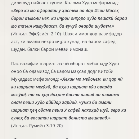
дили худ пайваст кунем. Каломи Худо мефармояд:
«Зеро ки мо офаридаи ӯ ҳастем ва дар Исои Масеҳ
барои аъмоли нек, ки иҷрои онҳоро Худо пешакӣ барои
мо таъин намудааст, ба вуҷуд оварда шудаем.»
(Инҷил, Эфсӯсиён 2:10) Шахси имондор вазифадор
аст, ки амали некро иҷро кунад, на барои сафед
шудан, балки барои меваи имонаш.
Пас вазифаи шариат аз чӣ иборат мебошаду Худо
онро ба одамизод ба кадом мақсад дод? Китоби
Муқаддас мефармояд:
«Лекин мо медонем, ки ҳар чӣ
ки шариат мегӯяд, ба аҳли шариат рӯи оварда
мегӯяд, то ки ҳар даҳоне баста шавад ва тамоми
олам пеши Худо айбдор гардад, чунки ба амали
шариат ҳеҷ одаме пеши Ӯ сафед нахоҳад шуд, зеро ки
гуноҳ ба воситаи шариат дониста мешавад.»
(Инҷил, Румиён 3:19-20)