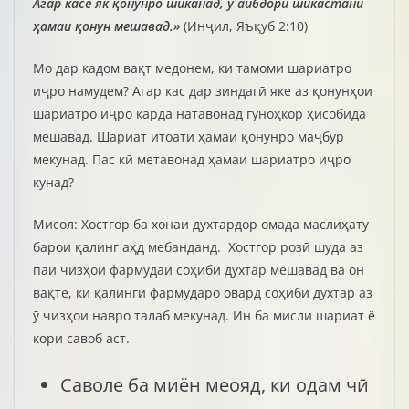
Агар касе як қонунро шиканад, ӯ айбдори шикастани
ҳамаи қонун мешавад.»
(Инҷил, Яъқуб 2:10)
Мо дар кадом вақт медонем, ки тамоми шариатро
иҷро намудем? Агар кас дар зиндагӣ яке аз қонунҳои
шариатро иҷро карда натавонад гуноҳкор ҳисобида
мешавад. Шариат итоати ҳамаи қонунро маҷбур
мекунад. Пас кӣ метавонад ҳамаи шариатро иҷро
кунад?
Мисол: Хостгор ба хонаи духтардор омада маслиҳату
барои қалинг аҳд мебанданд. Хостгор розӣ шуда аз
паи чизҳои фармудаи соҳиби духтар мешавад ва он
вақте, ки қалинги фармударо овард соҳиби духтар аз
ӯ чизҳои навро талаб мекунад. Ин ба мисли шариат ё
кори савоб аст.
Саволе ба миён меояд, ки одам чӣ