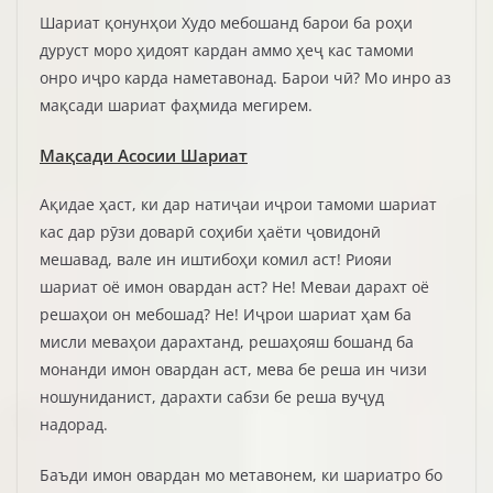
Шариат қонунҳои Худо мебошанд барои ба роҳи
дуруст моро ҳидоят кардан аммо ҳеҷ кас тамоми
онро иҷро карда наметавонад. Барои чӣ? Мо инро аз
мақсади шариат фаҳмида мегирем.
Мақсади Асосии Шариат
Ақидае ҳаст, ки дар натиҷаи иҷрои тамоми шариат
кас дар рӯзи доварӣ соҳиби ҳаёти ҷовидонӣ
мешавад, вале ин иштибоҳи комил аст! Риояи
шариат оё имон овардан аст? Не! Меваи дарахт оё
решаҳои он мебошад? Не! Иҷрои шариат ҳам ба
мисли меваҳои дарахтанд, решаҳояш бошанд ба
монанди имон овардан аст, мева бе реша ин чизи
ношуниданист, дарахти сабзи бе реша вуҷуд
надорад.
Баъди имон овардан мо метавонем, ки шариатро бо