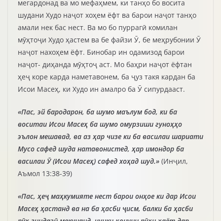
мегардонад ва мо мефаҳмем, ки танҳо бо восита
шудани Худо наҷот хоҳем ёфт ва барои наҷот танҳо
амали нек бас нест. Ва мо бо пуррагӣ комилан
мӯҳтоҷи Худо ҳастем ва бе файзи Ӯ, бе меҳрубонии Ӯ
наҷот нахоҳем ёфт. Бинобар ин одамизод барои
наҷот- диҳанда мӯҳтоҷ аст. Мо баҳри наҷот ёфтан
ҳеҷ коре карда наметавонем, ба ҷуз такя кардан ба
Исои Масеҳ, ки Худо ин амалро ба Ӯ сипурдааст.
«Пас, эй бародарон, ба шумо маълум бод, ки ба
воситаи Исои Масеҳ ба шумо омурзиши гуноҳҳо
эълон мешавад, ва аз ҳар чизе ки ба василаи шариати
Мусо сафед шуда натавонистед, ҳар имондор ба
василаи Ӯ (Исои Масеҳ) сафед хоҳад шуд.»
(Инҷил,
Аъмол 13:38-39)
«Пас, ҳеҷ маҳкумияте нест барои онҳое ки дар Исои
Масеҳ ҳастанд ва на ба ҳасби ҷисм, балки ба ҳасби
рӯҳ зиндагӣ мекунанд, чунки қонуни рӯҳи ҳаёт дар