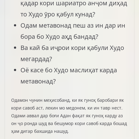
қадар кори шариатро анҷом диҳад
то Худо ӯро қабул кунад?
Одам метавонад пеш аз ин дар ин
бора бо Худо аҳд бандад?
Ва кай ба иҷрои кори қабули Худо
мегардад?
Оё касе бо Худо маслиҳат карда
метавонад?
Одамон чунин меҳисобанд, ки як гуноҳ баробари як
кори савоб аст, лекин мо медонем, ки ин тавр нест.
Одами аввал дар боғи Адан фақат як гуноҳ карду аз
он ҷо ронда шуд ва бешумор кори савоб карда бошад
ҳам дигар бахшида нашуд.