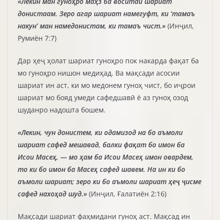
«Лекин ман гуноҳро маҳз ба воситаи шариат
донистаам. Зеро агар шариат намегуфт, ки ‘тамаъ
накун’ ман намедонистам, ки тамаъ чист.»
(Инҷил,
Румиён 7:7)
Дар ҳеҷ ҳолат шариат гуноҳро пок накарда фақат ба
мо гуноҳро нишон медиҳад. Ва мақсади асосии
шариат ин аст, ки мо медонем гуноҳ чист, бо иҷрои
шариат мо бояд умеди сафедшавӣ ё аз гуноҳ озод
шуданро надошта бошем.
«Лекин, чун донистем, ки одамизод на бо аъмоли
шариат сафед мешавад, балки фақат бо имон ба
Исои Масеҳ, — мо ҳам ба
Исои Масеҳ имон овардем,
то ки бо имон ба Масеҳ сафед шавем. На ин ки бо
аъмоли шариат; зеро ки бо аъмоли шариат ҳеҷ ҷисме
сафед нахоҳад шуд.»
(Инҷил, Ғалатиён 2:16)
Мақсади шариат фаҳмидани гуноҳ аст. Мақсад ин