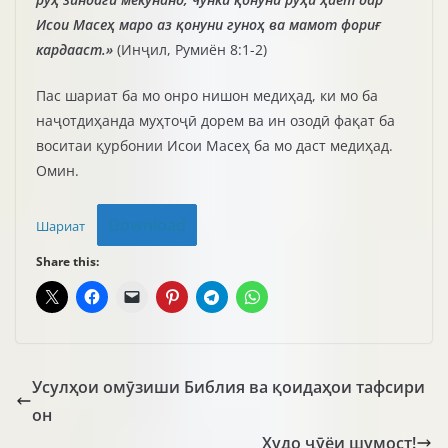
Исои Масеҳ маро аз қонуни гуноҳ ва мамот фориғ
кардааст.»
(Инҷил, Румиён 8:1-2)
Пас шариат ба мо онро нишон медиҳад, ки мо ба
наҷотдиҳанда муҳтоҷӣ дорем ва ин озодӣ фақат ба
воситаи қурбонии Исои Масеҳ ба мо даст медиҳад.
Омин.
Download
Шариат
Share this:
Усулҳои омӯзиши Библия ва қоидаҳои тафсири
он
Худо ҷӯёи шумост!