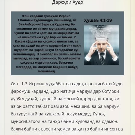
Дарсҳои Худо
Оят. 1-3 Исроил муҳаббат ва садоқатро нисбати Худо
фаромӯш карданд. Дар натиҷа мардум дар ботлоқи
дурӯғу дуздӣ, хунрезӣ ва фосиқӣ қарор доштанд, ки
аз он ҳатто табиат ҳам азоб мекашид, ва ба мардум
бо гуруснагӣ ва хушксолӣ посух медод. Гуноҳ
муносибатҳои на танҳо байни Худованд ва одамон,
балки байни аъзоёни ҷомеа ва ҳатто байни инсон ва