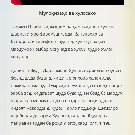
Мулоҳизаҳо ва хулосаҳо
Тамоми Исроил: ҳам қавм ва ҳам коҳинон Худо ва
шариати Ӯро фаромӯш карда, ба гуноҳҳо ва
бутпарастӣ гирифтор шуданд. Худо гуноҳҳои
мардумро номбар мекунад ва ҳукми Худро эълон
мекунад.
Дониш нобуд – Дар замони Ҳушаъ исроилиён чунон
фосид шуда буданд, ки дигар онҳоро халқи Худо
номида намешуд. Гумроҳии рӯҳонӣ ҳатто коҳинонро
зарба зад, ки даъват шуда буданд, ки бояд ба мардум
шариатро меомухтанд ва онҳоро бо роҳи адолат
ҳидоят мекарданд. Худои Таоло подшоҳи Шимолро
дар бораи доварии Худ огоҳ кард ва Яҳудоро аз
пайравӣ кардан ба роҳи Ӯ огоҳ кард (оят. 1-19).