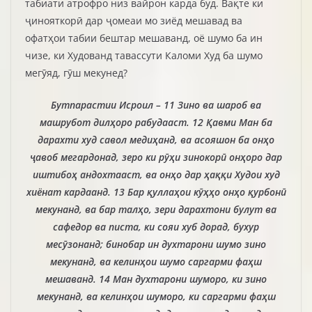
табиати атрофро низ вайрон карда буд. Вақте ки
ҷинояткорӣ дар ҷомеаи мо зиёд мешавад ва
офатҳои табии бештар мешаванд, оё шумо ба ин
чизе, ки Худованд тавассути Каломи Худ ба шумо
мегӯяд, гӯш мекунед?
Бутпарастии Исроил – 11 Зино ва шароб ва
машрубот дилҳоро рабудааст. 12 Қавми Ман ба
дарахти худ савол медиҳанд, ва асояшон ба онҳо
ҷавоб мегардонад, зеро ки рӯҳи зинокорӣ онҳоро дар
иштибоҳ андохтааст, ва онҳо дар ҳаққи Худои худ
хиёнат кардаанд. 13 Бар қуллаҳои кӯҳҳо онҳо қурбонӣ
мекунанд, ва бар талҳо, зери дарахтони булут ва
сафедор ва писта, ки сояи хуб дорад, бухур
месӯзонанд; бинобар ин духтарони шумо зино
мекунанд, ва келинҳои шумо саргарми фаҳш
мешаванд. 14 Ман духтарони шуморо, ки зино
мекунанд, ва келинҳои шуморо, ки саргарми фаҳш