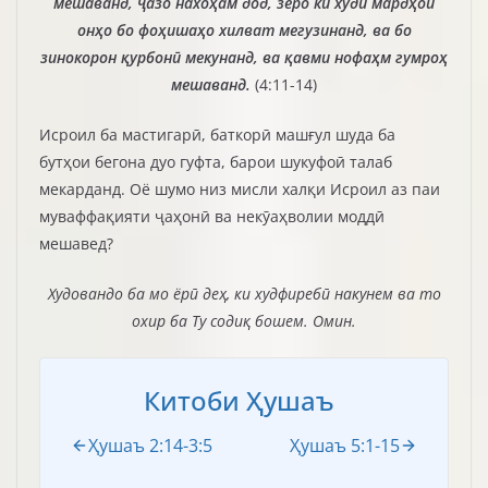
мешаванд, ҷазо нахоҳам дод, зеро ки худи мардҳои
онҳо бо фоҳишаҳо хилват мегузинанд, ва бо
зинокорон қурбонӣ мекунанд, ва қавми нофаҳм гумроҳ
мешаванд.
(4:11-14)
Исроил ба мастигарӣ, баткорӣ машғул шуда ба
бутҳои бегона дуо гуфта, барои шукуфоӣ талаб
мекарданд. Оё шумо низ мисли халқи Исроил аз паи
муваффақияти ҷаҳонӣ ва некӯаҳволии моддӣ
мешавед?
Худовандо ба мо ёрӣ деҳ, ки худфиребӣ накунем ва то
охир ба Ту содиқ бошем. Омин.
Китоби Ҳушаъ
Ҳушаъ 2:14-3:5
Ҳушаъ 5:1-15