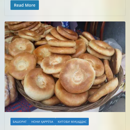
Read More
БАШОРАТ
НОНИ ҲАРРӮЗА
КИТОБИ МУҚАДДАС