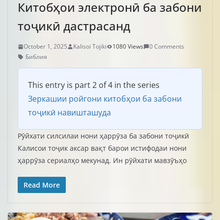
Китобҳои электронӣ ба забони
тоҷикӣ дастрасанд
October 1, 2025
Kalisoi Tojiki
1080 Views
0 Comments
Библия
This entry is part 2 of 4 in the series
Зеркашии ройгони китобҳои ба забони
тоҷикӣ навишташуда
Рӯйхати силсилаи нони ҳаррӯза ба забони тоҷикӣ
Калисои тоҷик аксар вақт барои истифодаи нони
ҳаррӯза сериалҳо мекунад. Ин рӯйхати мавзӯъҳо
Read More