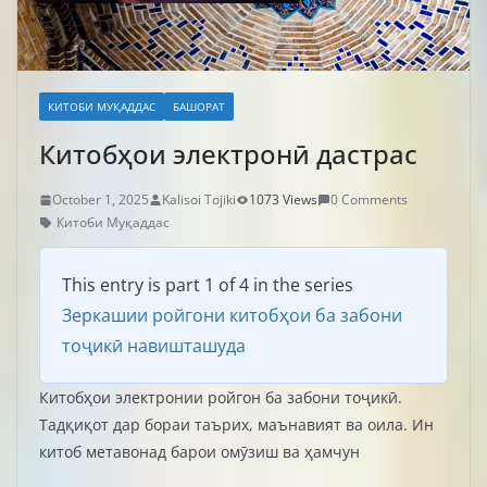
КИТОБИ МУҚАДДАС
БАШОРАТ
Китобҳои электронӣ дастрас
October 1, 2025
Kalisoi Tojiki
1073 Views
0 Comments
Китоби Муқаддас
This entry is part 1 of 4 in the series
Зеркашии ройгони китобҳои ба забони
тоҷикӣ навишташуда
Китобҳои электронии ройгон ба забони тоҷикӣ.
Тадқиқот дар бораи таърих, маънавият ва оила. Ин
китоб метавонад барои омӯзиш ва ҳамчун