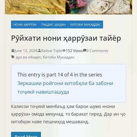
НОНИ ҲАРРӮЗА
ТАҚДИС ШУДАН
КИТОБИ МУҚАДДАС
Рӯйхати нони ҳаррӯзаи тайёр
June 12, 2026
Kalisoi Tojiki
152 Views
0 Comments
дуо ва ибодат
,
Китоби Муқаддас
This entry is part 14 of 4 in the series
Зеркашии ройгони китобҳои ба забони
тоҷикӣ навишташуда
Калисои тоҷикӣ минбаъд ҳам барои шумо «нони
ҳаррӯза» омода мекунад, то баракат гиред. Дар ин ҷо
китобҳои наве пешниҳод мешаванд,
Read More