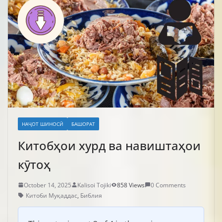
НАҶОТ ШИНОСӢ
БАШОРАТ
Китобҳои хурд ва навиштаҳои
кӯтоҳ
October 14, 2025
Kalisoi Tojiki
858 Views
0 Comments
Китоби Муқаддас
,
Библия