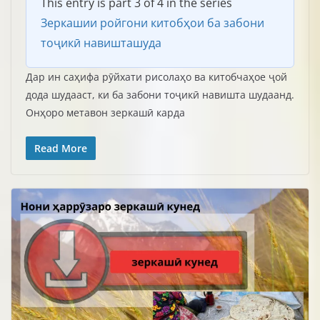
This entry is part 3 of 4 in the series
Зеркашии ройгони китобҳои ба забони
тоҷикӣ навишташуда
Дар ин саҳифа рӯйхати рисолаҳо ва китобчаҳое ҷой
дода шудааст, ки ба забони тоҷикӣ навишта шудаанд.
Онҳоро метавон зеркашӣ карда
Read More