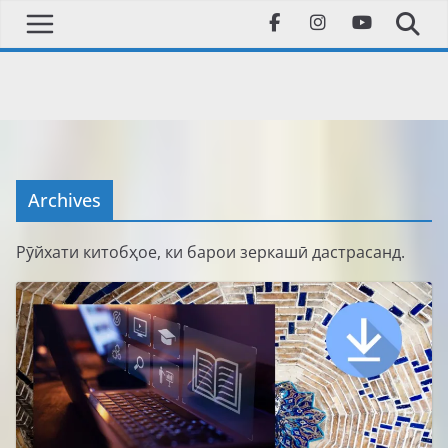
Skip
to
content
Archives
Рӯйхати китобҳое, ки барои зеркашӣ дастрасанд.